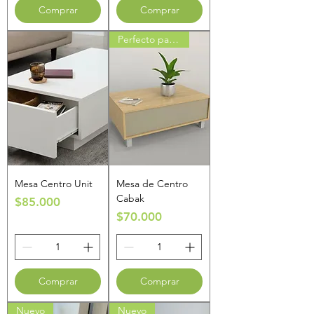
Comprar
Comprar
Perfecto para regalo
Mesa Centro Unit
Mesa de Centro
Cabak
Precio
$85.000
Precio
$70.000
Comprar
Comprar
Nuevo
Nuevo