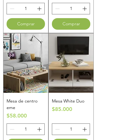
Comprar
Comprar
Mesa de centro
Mesa White Duo
eme
Precio
$85.000
Precio
$58.000