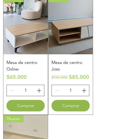
Mesa de centro
Mesa de centro
Oslow
Joss
Precio
Precio
Precio de oferta
$65.000
$85.000
$98.000
Comprar
Comprar
Nuevo