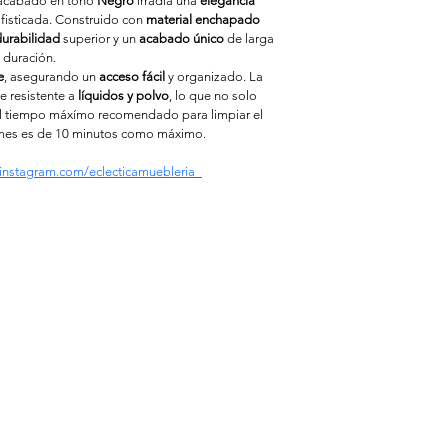
u acabado en tono 
Negro
 irradia una 
elegancia 
fisticada. Construido con 
material enchapado 
urabilidad
 superior y un 
acabado único
 de larga 
duración.
e
, asegurando un 
acceso fácil
 y organizado. La 
 resistente a 
líquidos y polvo
, lo que no solo 
El tiempo máxímo recomendado para limpiar el 
mes es de 10 minutos como máximo.
instagram.com/eclecticamuebleria_
Categorías
F
Ac
Cómodas
Pre
Rack para
Pol
Tv
Veladores
Centro
e
Flotantes