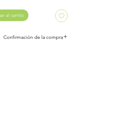
r al carrito
Confirmación de la compra
Confirmación
al y envío 100% gratuito incluido en tu 
compra hoy!"
.
cibe tu confirmación -> Agendamos tu 
instalación en menos de 3 horas"
.
eras si tienes consultas escríbenos al 
ww.instagram.com/eclecticamuebleria_