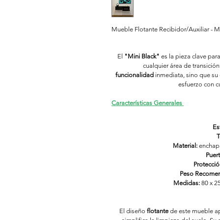
Mueble Flotante Recibidor/Auxiliar - 
El 
"Mini Black"
 es la pieza clave par
cualquier área de transición
funcionalidad
 inmediata, sino que su 
esfuerzo con cu
Características Generales 
Est
T
Material:
 enchap
Puert
Protecció
Peso Recome
Medidas: 
80 x 2
El diseño 
flotante
 de este mueble a