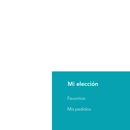
AQ
Mi elección
erca de
Favoritos
guntas Frecuentes
Mis pedidos
íticas