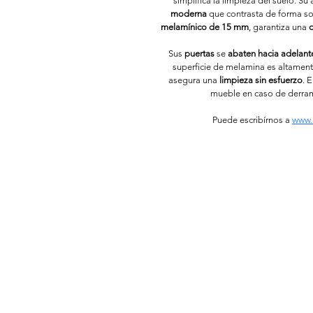
simplifica la limpieza del suelo. S
moderna
 que contrasta de forma so
melamínico de 15 mm
, garantiza una 
d
Sus 
puertas
 se 
abaten hacia adelant
superficie de melamina es altamente
asegura una 
limpieza sin esfuerzo
. 
mueble en caso de derra
Puede escribírnos a 
www.
Ecléctica
Menú
Mueblería
Inicio
Productos
¿Necesitas ayuda?
FAQ
Puedes Escribirnos
Atención al client