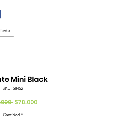
liente
te Mini Black
SKU: 58452
Precio
Precio
.000 
$78.000
de
Cantidad
*
oferta