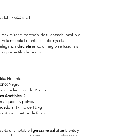
Modelo "Mini Black"
a maximizar el potencial de tu entrada, pasillo o 
. Este mueble flotante no solo inyecta 
elegancia discreta
 en color negro se fusiona sin 
alquier estilo decorativo.
ilo: 
Flotante 
ono: 
Negro
ado melamínico de 15 mm 
as Abatibles:
 2 
n :
 líquidos y polvos
ndado:
 máximo de 12 kg 
5 x 30 centímetros de fondo
porta una notable 
ligereza visual
 al ambiente y 