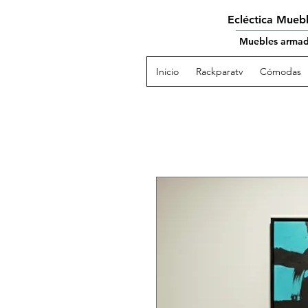
Ecléctica Mueb
Muebles armado
Inicio
Rackparatv
Cómodas