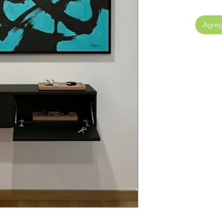
Agrega
"¡Instalación profesion
"Paga ahora -> Re
De todas man
+56934337501 o a 
w