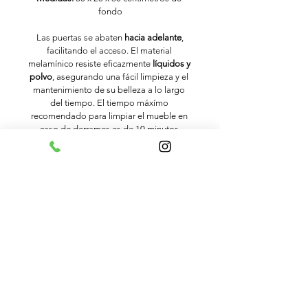
fondo
 Las puertas se abaten 
hacia adelante
, 
facilitando el acceso. El material 
melamínico resiste eficazmente 
líquidos y 
polvo
, asegurando una fácil limpieza y el 
mantenimiento de su belleza a lo largo 
del tiempo. El tiempo máxímo 
recomendado para limpiar el mueble en 
caso de derrames es de 10 minutos 
como máximo.
Escribenos a 
www.instagram.com/eclecticamuebleria_
Confirmación de la compra
Confirmación
Ecléctica
"¡Instalación profesional y envío 100% 
gratuito incluido en tu compra hoy!"
.
Mueblería
"Paga ahora -> Recibe tu confirmación -