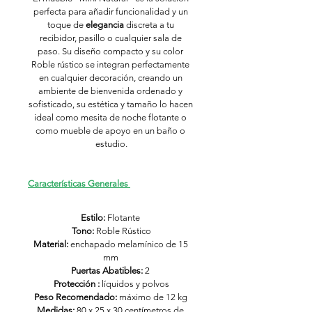
perfecta para añadir funcionalidad y un 
toque de 
elegancia
 discreta a tu 
recibidor, pasillo o cualquier sala de 
paso. Su diseño compacto y su color 
Roble rústico se integran perfectamente 
en cualquier decoración, creando un 
ambiente de bienvenida ordenado y 
sofisticado, su estética y tamaño lo hacen 
ideal como mesita de noche flotante o 
como mueble de apoyo en un baño o 
estudio.
Características Generales 
Estilo: 
Flotante 
Tono: 
Roble Rústico
Material:
 enchapado melamínico de 15 
mm 
Puertas Abatibles:
 2 
Protección :
 líquidos y polvos
Peso Recomendado:
 máximo de 12 kg 
Medidas: 
80 x 25 x 30 centímetros de 