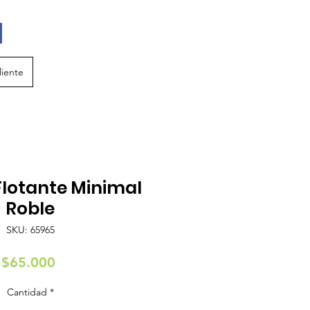
liente
Flotante Minimal
Roble
SKU: 65965
Precio
$65.000
Cantidad
*