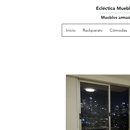
Ecléctica Mueb
Muebles armado
Inicio
Rackparatv
Cómodas