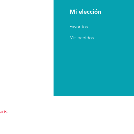
AQ
Mi elección
erca de
Favoritos
guntas Frecuentes
Mis pedidos
íticas
e pago