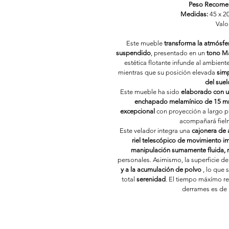
Peso Recome
Medidas: 
45 x 2
Valo
Este mueble 
transforma la atmósfe
suspendido
, presentado en un 
tono M
estética flotante infunde al ambient
mientras que su posición elevada 
simp
del suel
Este mueble ha sido 
elaborado con u
enchapado melamínico de 15 
excepcional
 con proyección a largo 
acompañará fiel
Este velador integra una 
cajonera de
riel telescópico de movimiento i
manipulación sumamente fluida, r
personales. Asimismo, la superficie d
y a la acumulación de polvo
 , lo que 
total 
serenidad
. El tiempo máxímo r
derrames es de