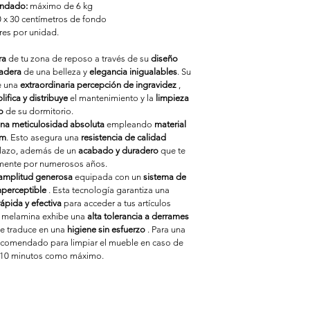
ndado:
 máximo de 6 kg 
0 x 30 centímetros de fondo
res por unidad.
ra
 de tu zona de reposo a través de su 
diseño 
adera
 de una belleza y 
elegancia inigualables
. Su 
e una 
extraordinaria percepción de ingravidez
 , 
lifica y distribuye
 el mantenimiento y la 
limpieza 
o
 de su dormitorio.
na meticulosidad absoluta
 empleando 
material 
mm
. Esto asegura una 
resistencia de calidad 
plazo, además de un 
acabado y duradero
 que te 
mente por numerosos años.
 amplitud generosa
 equipada con un 
sistema de 
mperceptible
 . Esta tecnología garantiza una 
ápida y efectiva
 para acceder a tus artículos 
e melamina exhibe una 
alta tolerancia a derrames 
se traduce en una 
higiene sin esfuerzo
 . Para una 
ecomendado para limpiar el mueble en caso de 
 10 minutos como máximo.