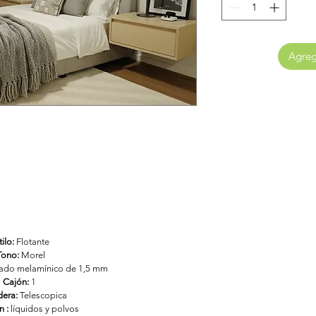
Agrega
"¡Instalación profesion
"Paga ahora -> Re
De todas man
+56934337501 o a 
w
ilo: 
Flotante 
Tono: 
Morel
ado melamínico de 1,5 mm 
Cajón:
 1 
dera:
 Telescopica
n :
 líquidos y polvos