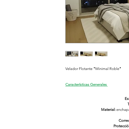
Velador Flotante 
"
Minimal Roble
"
Características Generales 
Est
Material:
 enchap
Corre
Protecció