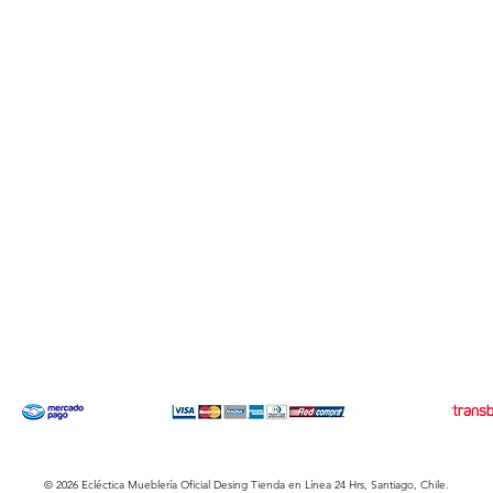
Categorías
F
Ac
Cómodas
Pre
Rack para
Pol
Tv
Veladores
Centro
e
Flotantes
érminos y condiciones
Métodos d
© 2026 Ecléctica Mueblería Oficial Desing Tienda en Línea 24 Hrs, Santiago, Chile.