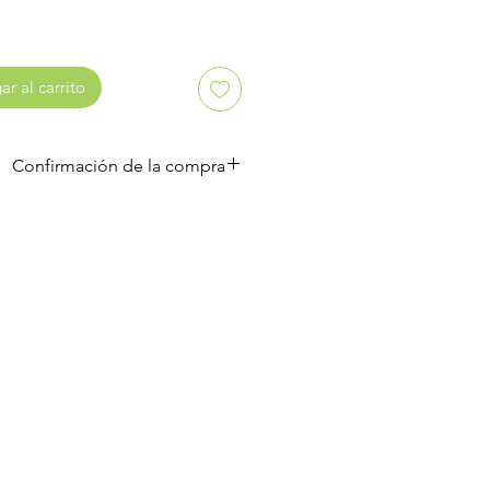
r al carrito
Confirmación de la compra
Confirmación
al y envío 100% gratuito incluido en tu 
compra hoy!"
.
cibe tu confirmación -> Agendamos tu 
instalación en menos de 3 horas"
.
eras si tienes consultas escríbenos al 
ww.instagram.com/eclecticamuebleria_