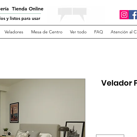
lería Tienda Online
s y listos para usar
Veladores
Mesa de Centro
Ver todo
FAQ
Atención al C
Velador 