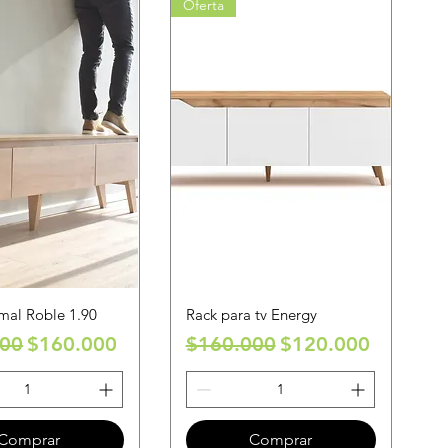
Oferta
mal Roble 1.90
Rack para tv Energy
Precio de oferta
Precio
Precio de oferta
000
$160.000
$160.000
$120.000
Comprar
Comprar