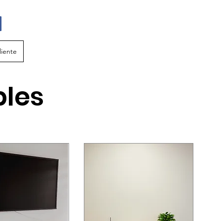
liente
bles