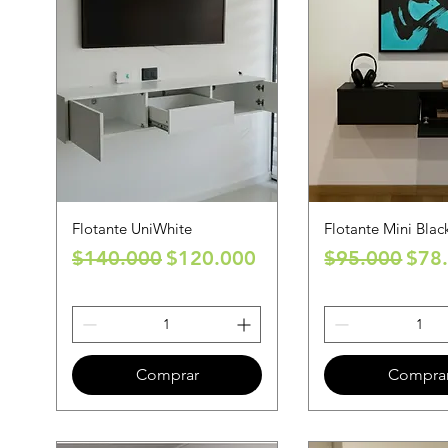
Flotante UniWhite
Flotante Mini Blac
Precio
Precio de oferta
Precio
Prec
$140.000
$120.000
$95.000
$78
Comprar
Compra