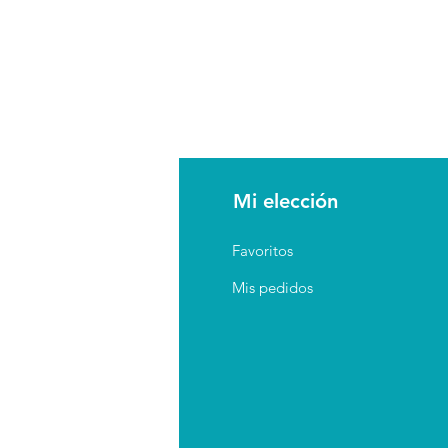
AQ
Mi elección
erca de
Favoritos
guntas Frecuentes
Mis pedidos
íticas