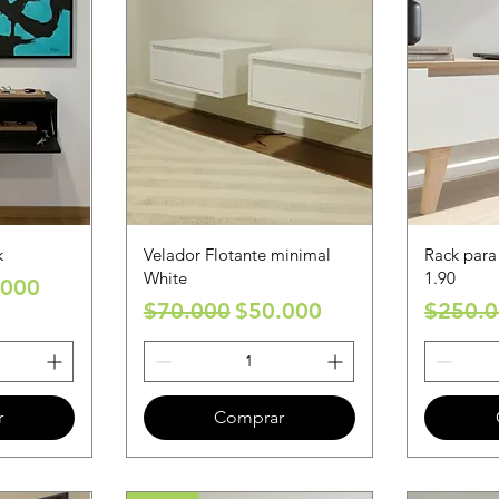
k
Velador Flotante minimal
Rack para
White
1.90
io de oferta
.000
Precio
Precio de oferta
Precio
$70.000
$50.000
$250.
r
Comprar