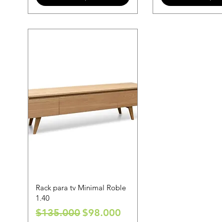
Rack para tv Minimal Roble
1.40
Precio
Precio de oferta
$135.000
$98.000